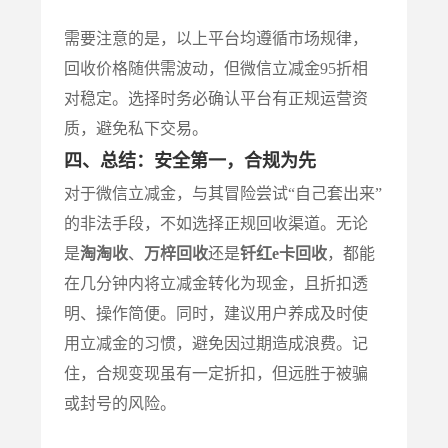
需要注意的是，以上平台均遵循市场规律，
回收价格随供需波动，但微信立减金95折相
对稳定。选择时务必确认平台有正规运营资
质，避免私下交易。
四、总结：安全第一，合规为先
对于微信立减金，与其冒险尝试“自己套出来”
的非法手段，不如选择正规回收渠道。无论
是
淘淘收
、
万梓回收
还是
钎红e卡回收
，都能
在几分钟内将立减金转化为现金，且折扣透
明、操作简便。同时，建议用户养成及时使
用立减金的习惯，避免因过期造成浪费。记
住，合规变现虽有一定折扣，但远胜于被骗
或封号的风险。