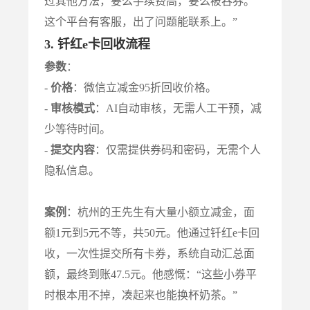
过其他方法，要么手续费高，要么被吞券。
这个平台有客服，出了问题能联系上。”
3. 钎红e卡回收流程
参数
：
-
价格
：微信立减金95折回收价格。
-
审核模式
：AI自动审核，无需人工干预，减
少等待时间。
-
提交内容
：仅需提供券码和密码，无需个人
隐私信息。
案例
：杭州的王先生有大量小额立减金，面
额1元到5元不等，共50元。他通过钎红e卡回
收，一次性提交所有卡券，系统自动汇总面
额，最终到账47.5元。他感慨：“这些小券平
时根本用不掉，凑起来也能换杯奶茶。”