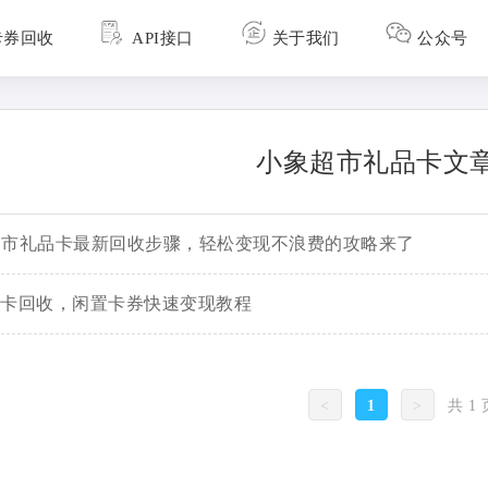
卡券回收
API接口
关于我们
公众号
小象超市礼品卡文
象超市礼品卡最新回收步骤，轻松变现不浪费的攻略来了
卡回收，闲置卡券快速变现教程
<
1
>
共
1