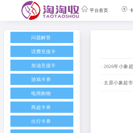
平台首页
问题解答
话费充值卡
加油充值卡
2026年小
游戏卡券
太原小象超市
电商购物
商超卡券
出行卡券