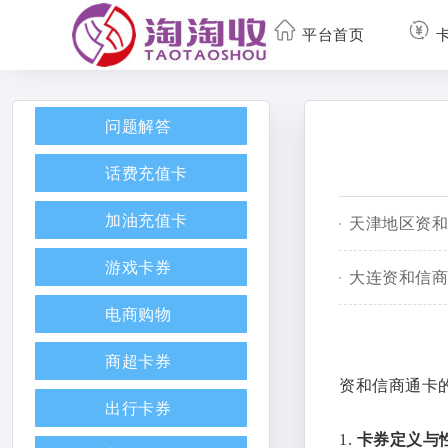
平台首页
问题解答
话费充值卡
加油充值卡
游戏卡券
电商购物
商超卡券
资和信商通卡
出行卡券
1.
卡券定义与